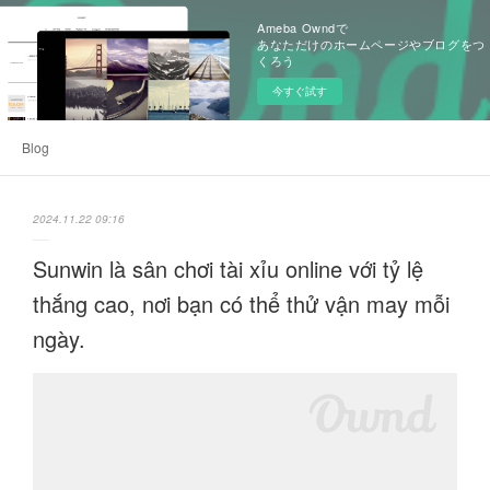
Ameba Owndで
あなただけのホームページやブログをつ
くろう
今すぐ試す
Blog
2024.11.22 09:16
Sunwin là sân chơi tài xỉu online với tỷ lệ
thắng cao, nơi bạn có thể thử vận may mỗi
ngày.